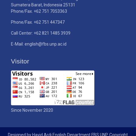
Sumatera Barat, Indonesia 25131
Phone/Fax. +62 751 7053363
Phone/Fax. +62 751 447347
Call Center: +62 821 1485 3939
E-Mail: english@fbs.unp.ac.id
Visitor
Since November 2020
Designed by Havid Ardi English Department FBS UNP. Copyright