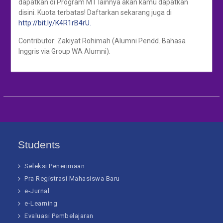
dapatkan di Program MT lainnya akan kamu dapatkan
disini. Kuota terbatas! Daftarkan sekarang juga di
http://bit.ly/K4R1rB4rU.
Contributor: Zakiyat Rohimah (Alumni Pendd. Bahasa
Inggris via Group WA Alumni).
Students
Seleksi Penerimaan
Pra Registrasi Mahasiswa Baru
e-Jurnal
e-Learning
Evaluasi Pembelajaran