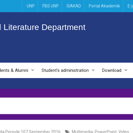
UNP
FBS UNP
SIAKAD
Portal Akademik
E-
 Literature Department
dents & Alumni
Student’s administration
Download
da Periode 107 September 2016
Multimedia
,
PowerPoint
,
Video