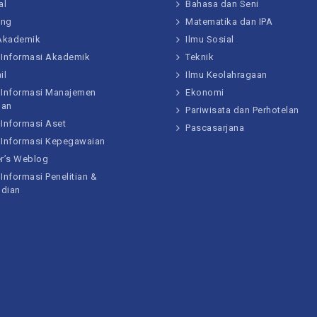
al
Bahasa dan Seni
ing
Matematika dan IPA
 Akademik
Ilmu Sosial
 Informasi Akademik
Teknik
il
Ilmu Keolahragaan
 Informasi Manajemen
Ekonomi
gan
Pariwisata dan Perhotelan
 Informasi Aset
Pascasarjana
 Informasi Kepegawaian
er’s Weblog
Informasi Penelitian &
dian