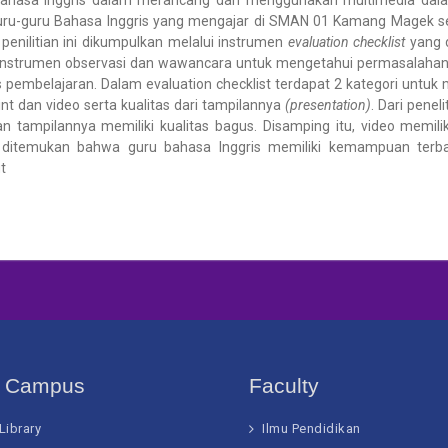
hasa Inggris dalam merancang dan menggunakan multimedia dalam 
ah guru-guru Bahasa Inggris yang mengajar di SMAN 01 Kamang Magek s
 penilitian ini dikumpulkan melalui instrumen
evaluation checklist
yang 
a instrumen observasi dan wawancara untuk mengetahui permasalaha
mbelajaran. Dalam evaluation checklist terdapat 2 kategori untuk m
t dan video serta kualitas dari tampilannya
(presentation)
. Dari penel
 tampilannya memiliki kualitas bagus. Disamping itu, video memilik
juga ditemukan bahwa guru bahasa Inggris memiliki kemampuan te
t
t Campus
Faculty
 Library
Ilmu Pendidikan