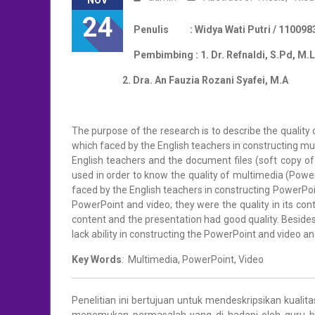
NOV
24
Penulis : Widya Wati Putri / 1100983
Pembimbing : 1. Dr. Refnaldi, S.Pd, M.L
2. Dra. An Fauzia Rozani Syafei, M.A
The purpose of the research is to describe the quali
which faced by the English teachers in constructing mul
English teachers and the document files (soft copy o
used in order to know the quality of multimedia (Pow
faced by the English teachers in constructing PowerPoin
PowerPoint and video; they were the quality in its con
content and the presentation had good quality. Besides t
lack ability in constructing the PowerPoint and video an
Key Words
:
Multimedia, PowerPoint, Video
Penelitian ini bertujuan untuk mendeskripsikan kual