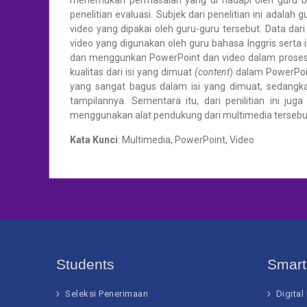
menemukan permasalah yang di hadapi oleh guru ba
penelitian evaluasi. Subjek dari penelitian ini adal
video yang dipakai oleh guru-guru tersebut. Data dari
video yang digunakan oleh guru bahasa Inggris sert
dan menggunkan PowerPoint dan video dalam proses pe
kualitas dari isi yang dimuat
(content
) dalam PowerPoin
yang sangat bagus dalam isi yang dimuat, sedangkan
tampilannya. Sementara itu, dari penilitian ini 
menggunakan alat pendukung dari multimedia tersebu
Kata Kunci
: Multimedia, PowerPoint, Video
Students
Smar
Seleksi Penerimaan
Digital