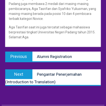
Padang juga membawa 2 medali dari masing-masing
pembicaranya, Aga Tasrifan dan Syafriko Yuliusman, yang
masing-masing berada pada posisi 10 dan 4 pembicara
terbaik kategori Novice.
Aga Tasrifan saat ini juga tercatat sebagai mahasiswa
berprestasi tingkat Universitas Negeri Padang tahun 2015.
Selamat Aga.
Navigasi
Previous
Previous
Alumni Registration
pos
post:
Next
Next
Pengantar Penerjemahan
post:
(Introduction to Translation)