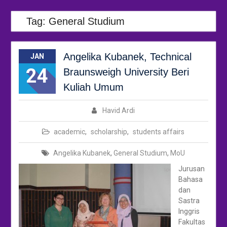
Tag:
General Studium
Angelika Kubanek, Technical
JAN
24
Braunsweigh University Beri
Kuliah Umum
Havid Ardi
academic
,
scholarship
,
students affairs
Angelika Kubanek
,
General Studium
,
MoU
Jurusan
Bahasa
dan
Sastra
Inggris
Fakultas