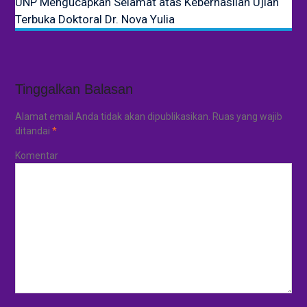
UNP Mengucapkan Selamat atas Keberhasilan Ujian
Terbuka Doktoral Dr. Nova Yulia
Tinggalkan Balasan
Alamat email Anda tidak akan dipublikasikan.
Ruas yang wajib
ditandai
*
Komentar