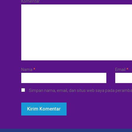
Komentar
Nama
*
Email
*
Simpan nama, email, dan situs web saya pada peramban