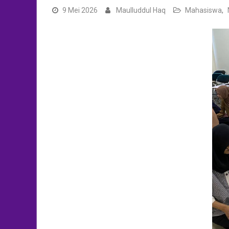
9 Mei 2026
Maulluddul Haq
Mahasiswa
,