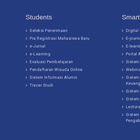
Students
Smar
Seleksi Penerimaan
Digital
Pra Registrasi Mahasiswa Baru
E-journ
e-Jurnal
E-learn
e-Learning
Portal
Evaluasi Pembelajaran
Sistem
Pendaftaran Wisuda Online
Webma
Sistem Informasi Alumni
Sistem
Keuan
Tracer Studi
Sistem
Sistem
Lectur
Sistem 
Pengab