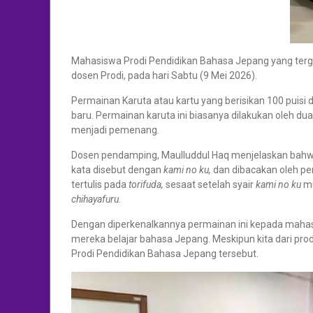
Mahasiswa Prodi Pendidikan Bahasa Jepang yang terg
dosen Prodi, pada hari Sabtu (9 Mei 2026).
Permainan Karuta atau kartu yang berisikan 100 puisi 
baru. Permainan karuta ini biasanya dilakukan oleh 
menjadi pemenang.
Dosen pendamping, Maulluddul Haq menjelaskan bahw
kata disebut dengan
kami no ku,
dan dibacakan oleh pe
tertulis pada
torifuda,
sesaat setelah syair
kami no ku
mu
chihayafuru.
Dengan diperkenalkannya permainan ini kepada mahas
mereka belajar bahasa Jepang. Meskipun kita dari prodi
Prodi Pendidikan Bahasa Jepang tersebut.