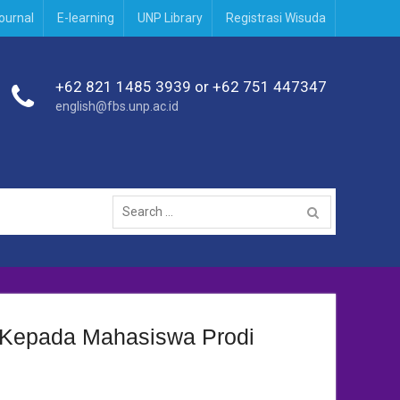
journal
E-learning
UNP Library
Registrasi Wisuda
+62 821 1485 3939 or +62 751 447347
english@fbs.unp.ac.id
Search
for:
g Kepada Mahasiswa Prodi