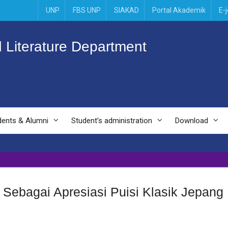
UNP
FBS UNP
SIAKAD
Portal Akademik
E-
 Literature Department
dents & Alumni
Student’s administration
Download
Sebagai Apresiasi Puisi Klasik Jepan