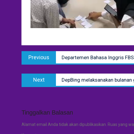
Navigasi
Previous
Previous
Departemen Bahasa Inggris FBS 
pos
post:
Next
Next
DepBing melaksanakan bulanan
post:
Tinggalkan Balasan
Alamat email Anda tidak akan dipublikasikan.
Ruas yang waj