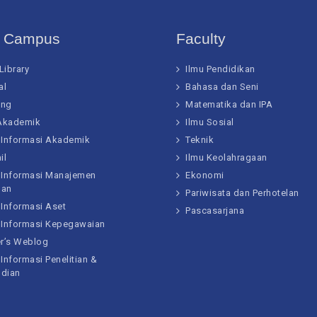
t Campus
Faculty
 Library
Ilmu Pendidikan
al
Bahasa dan Seni
ing
Matematika dan IPA
 Akademik
Ilmu Sosial
 Informasi Akademik
Teknik
il
Ilmu Keolahragaan
 Informasi Manajemen
Ekonomi
gan
Pariwisata dan Perhotelan
 Informasi Aset
Pascasarjana
 Informasi Kepegawaian
er’s Weblog
Informasi Penelitian &
dian