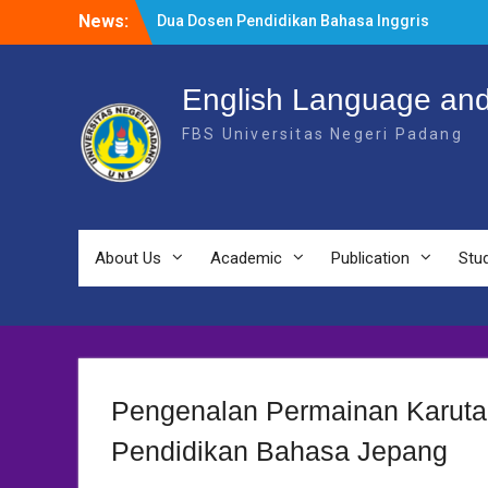
Skip
News:
Dosen Depbing laksanakan kegiatan
to
Internasional di Chiang Mai University
content
Departemen Bahasa dan Sastra Inggris
FBS UNP Perkuat Kesiapan Tiga Prodi
English Language and
Menuju Akreditasi Unggul
FBS Universitas Negeri Padang
Dua Dosen Pendidikan Bahasa Inggris
Menjadi Pemateri Workshop TOEFL
Teaching Strategies di UPA Bahasa
Universitas Riau (UNRI)
About Us
Academic
Publication
Stu
Pengenalan Permainan Karuta 
Pendidikan Bahasa Jepang