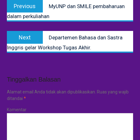
Previous
Previous
MyUNP dan SMILE pembaharuan
pos
post:
dalam perkuliahan
Next
Next
Departemen Bahasa dan Sastra
post:
Inggris gelar Workshop Tugas Akhir.
Tinggalkan Balasan
Alamat email Anda tidak akan dipublikasikan.
Ruas yang wajib
ditandai
*
Komentar